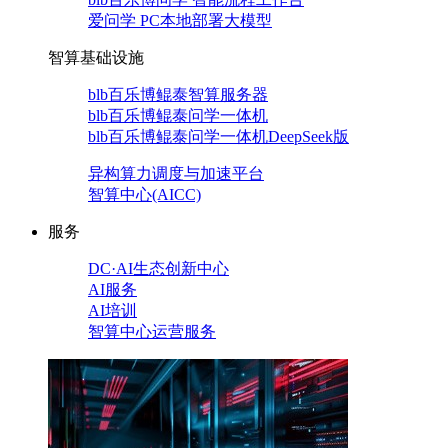
爱问学 PC本地部署大模型
智算基础设施
blb百乐博鲲泰智算服务器
blb百乐博鲲泰问学一体机
blb百乐博鲲泰问学一体机DeepSeek版
异构算力调度与加速平台
智算中心(AICC)
服务
DC·AI生态创新中心
AI服务
AI培训
智算中心运营服务