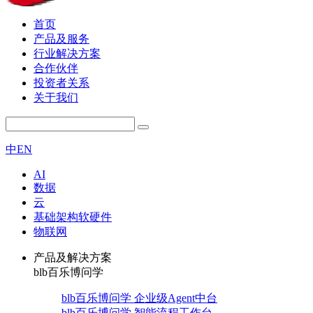
首页
产品及服务
行业解决方案
合作伙伴
投资者关系
关于我们
中
EN
AI
数据
云
基础架构软硬件
物联网
产品及解决方案
blb百乐博问学
blb百乐博问学 企业级Agent中台
blb百乐博问学 智能流程工作台